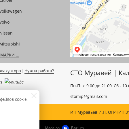
Citroën
Volkswagen
Volvo
Nissan
Mitsubishi
МАРКИ ...
эвакуатора
|
Нужна работа?
СТО Муравей | Кал
Пн-Пт c 9.00 до 21.00, Сб - 10.
stomip@gmail.com
файлов cookie,
ИП Муравьев И.П. ОГРНИП 3
Made on
Bazium