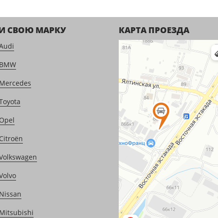
И СВОЮ МАРКУ
КАРТА ПРОЕЗДА
Audi
 BMW
Mercedes
Toyota
Opel
Citroën
Volkswagen
Volvo
Nissan
Mitsubishi