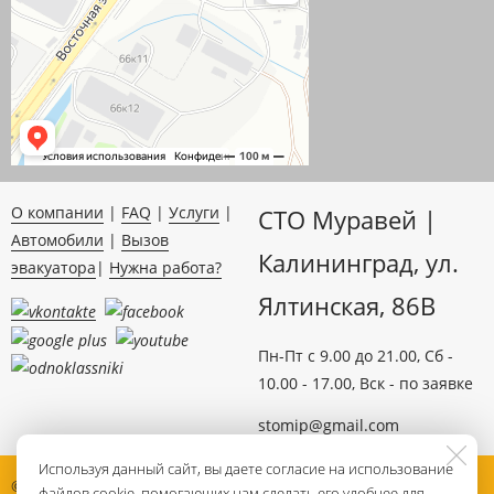
О компании
|
FAQ
|
Услуги
|
СТО Муравей |
Автомобили
|
Вызов
Калининград, ул.
эвакуатора
|
Нужна работа?
Ялтинская, 86B
Пн-Пт c 9.00 до 21.00, Сб -
10.00 - 17.00, Вск - по заявке
stomip@gmail.com
Используя данный сайт, вы даете согласие на использование
© 2000-2025 Автосервис
ИП Муравьев И.П. ОГРНИП
файлов cookie, помогающих нам сделать его удобнее для